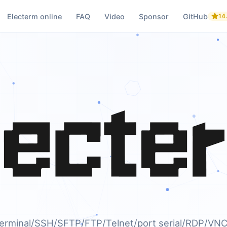
Electerm online
FAQ
Video
Sponsor
GitHub
14
electerm — Klien 
terminal/SSH/SFTP/FTP/Telnet/port serial/RDP/VNC