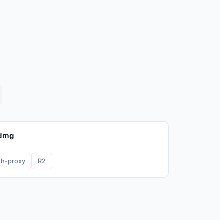
.dmg
gh-proxy
R2