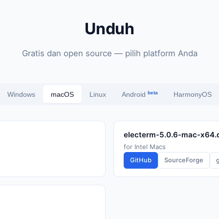
Unduh
Gratis dan open source — pilih platform Anda
beta
Windows
macOS
Linux
HarmonyOS
Android
electerm-5.0.6-mac-x64
for Intel Macs
GitHub
SourceForge