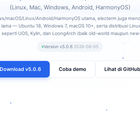
(Linux, Mac, Windows, Android, HarmonyOS)
ws/macOS/Linux/Android/HarmonyOS utama, electerm juga men
h lama — Ubuntu 18, Windows 7, macOS 10+, serta distribusi Linu
 seperti UOS, Kylin, dan LoongArch (baik old-world maupun new-
Version v5.0.6
2026-08-05
Download v5.0.6
Coba demo
Lihat di GitHu