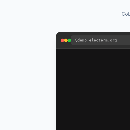
Cob
🔒
demo.electerm.org