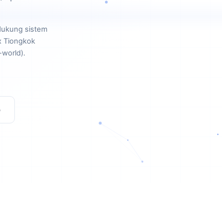
dukung sistem
x Tiongkok
world).
b