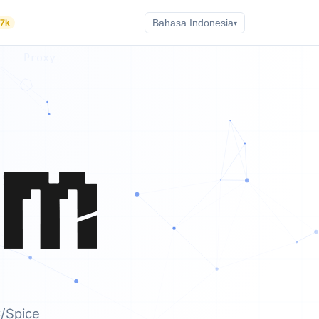
.7k
Bahasa Indonesia
▾
Terminal/SSH/SFTP/Telnet/Port Serial
/Spice